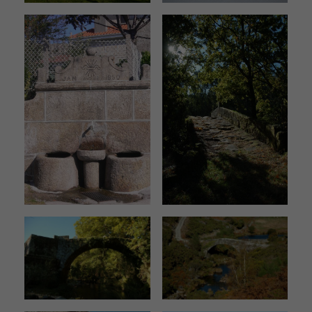
desaparecerán
de la web.
Contenido
Personalizado
Al compartir tu
comportamiento
mientras visitas
nuestro sitio,
aumentas la
posibilidad de
ver contenido
personalizados.