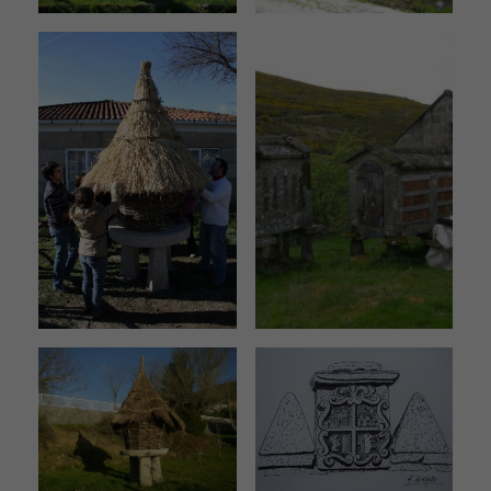
funcione la
web.
Estadísticas
Para que
podamos
mejorar la
funcionalidad
y estructura
de la web, en
base a cómo
se usa la web.
Experiencia
Para que
nuestra web
funcione lo
mejor posible
durante tu
visita. Si
rechaza estas
cookies,
algunas
funcionalidades