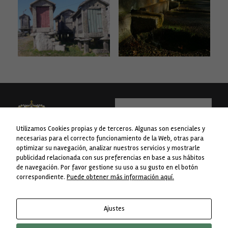
Utilizamos Cookies propias y de terceros. Algunas son esenciales y
necesarias para el correcto funcionamiento de la Web, otras para
optimizar su navegación, analizar nuestros servicios y mostrarle
publicidad relacionada con sus preferencias en base a sus hábitos
WEB financiada pola Liña 1 do Plan
Concello da Lama
de navegación. Por favor gestione su uso a su gusto en el botón
Concellos da Deputación de
Avda. do Concello nº 1
correspondiente.
Puede obtener más información aquí.
Pontevedra.
36830 A Lama. Pontevedra
Telf. 986 76 8238
Ajustes