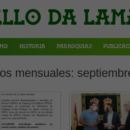
llo da Lam
smo
Historia
Parroquias
Publicac
vos mensuales:
septiembr