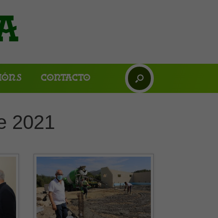
a
ións
Contacto
e 2021