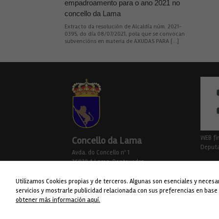
empadroamento para o ano 2021 no
concello da Lama
Extracto da resolución de Alcaldía núm. 2021-
0395, do día 08/07/2021, pola que se convocan
subvencións en materia de AXUDAS PARA […]
WEB fi
Concello da Lama
Deputa
Avda. do Concello nº 1
36830 A Lama. Pontevedra
Telf. 986 76 8238
Utilizamos Cookies propias y de terceros. Algunas son esenciales y necesa
servicios y mostrarle publicidad relacionada con sus preferencias en base
obtener más información aquí.