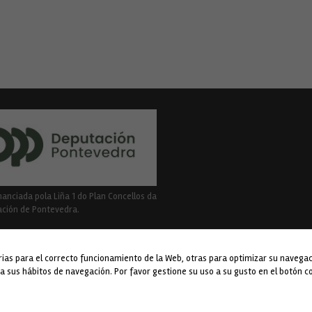
nanciada pola Liña 1 do Plan Concellos da
Necesarias
ción de Pontevedra.
Estas
cookies no
son
opcionales.
rias para el correcto funcionamiento de la Web, otras para optimizar su navegac
Son
 a sus hábitos de navegación. Por favor gestione su uso a su gusto en el botón 
necesarias
para que
Un Tema de
SiteOrigin
funcione la
web.