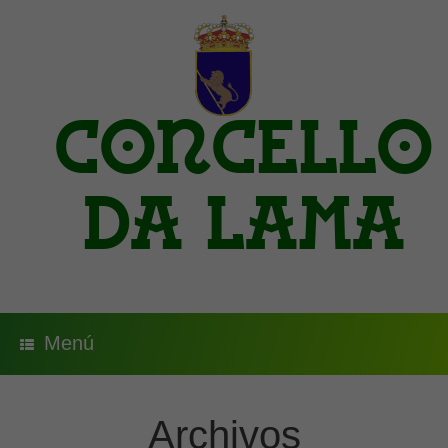
Saltar
al
contenido
Concello
da Lama
Menú
Archivos