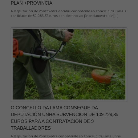
PLAN +PROVINCIA
A Deputación de Pontevedra decidiu concederlle ao Concello da Lama a
cantidade de 50.083,57 euros con destino ao financiamento de […]
Necesarias
Estas
cookies no
son
opcionales.
O CONCELLO DA LAMA CONSEGUE DA
Son
DEPUTACIÓN UNHA SUBVENCIÓN DE 109.729,89
necesarias
para que
EUROS PARA A CONTRATACIÓN DE 9
funcione la
TRABALLADORES
web.
A Deputación de Pontevedra concedeulle ao Concello da Lama unha