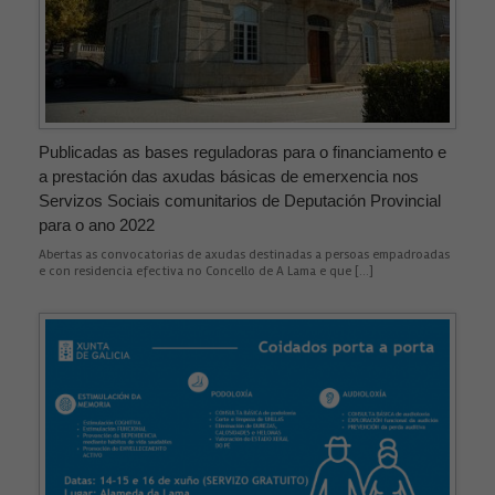
Necesarias
Estas
cookies no
son
Publicadas as bases reguladoras para o financiamento e
opcionales.
Son
a prestación das axudas básicas de emerxencia nos
necesarias
Servizos Sociais comunitarios de Deputación Provincial
para que
para o ano 2022
funcione la
web.
Abertas as convocatorias de axudas destinadas a persoas empadroadas
e con residencia efectiva no Concello de A Lama e que […]
Estadísticas
Para que
podamos
mejorar la
funcionalidad
y estructura
de la web, en
base a cómo
se usa la web.