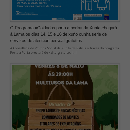
Experiencia
Para que
nuestra web
funcione lo
mejor posible
O Programa «Coidados porta a porta» da Xunta chegará
durante tu
á Lama os días 14, 15 e 16 de xuño cunha serie de
visita. Si
servizos de atención persoal gratuítos
rechaza estas
cookies,
A Consellería de Política Social da Xunta de Galicia a través do programa
algunas
Porta a Porta prestará de xeito gratuito, […]
funcionalidades
desaparecerán
de la web.
Contenido
Personalizado
Al compartir tu
comportamiento
mientras visitas
nuestro sitio,
aumentas la
posibilidad de
ver contenido
personalizados.