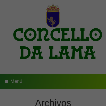
Saltar
al
contenido
Concello
da Lama
Menú
Archivos