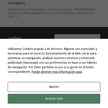
formativos
A Deputación de Pontevedra, a través do proxecto “TI© EMPRENDES”,
promove o desenvolvemento de 26 accións formativas (11 itinerarios
que […]
Utilizamos Cookies propias y de terceros. Algunas son esenciales y
necesarias para el correcto funcionamiento de la Web, otras para
optimizar su navegación, analizar nuestros servicios y mostrarle
publicidad relacionada con sus preferencias en base a sus hábitos
WEB financiada pola Liña 1 do Plan
Concello da Lama
de navegación. Por favor gestione su uso a su gusto en el botón
Concellos da Deputación de
Avda. do Concello nº 1
correspondiente.
Puede obtener más información aquí.
Pontevedra.
36830 A Lama. Pontevedra
Telf. 986 76 8238
Ajustes
Aceptar todo
Un Tema de
SiteOrigin