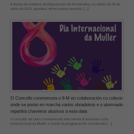
A Xunta de Goberno da Deputación de Pontevedra, na sesión do 16 de
xuño de 2023, aprobou, entre outros asuntos, […]
Necesarias
Estas
cookies no
son
opcionales.
O Concello conmemora o 8-M en colaboración co colexio
Son
necesarias
onde se porán en marcha varios obradoiros e o alumnado
para que
repartirá chaveiros alusivos a esta data
funcione la
web.
O Concello da Lama conmemorará este venres 8 de marzo o Día
Internacional da Muller a través da programación coordinada […]