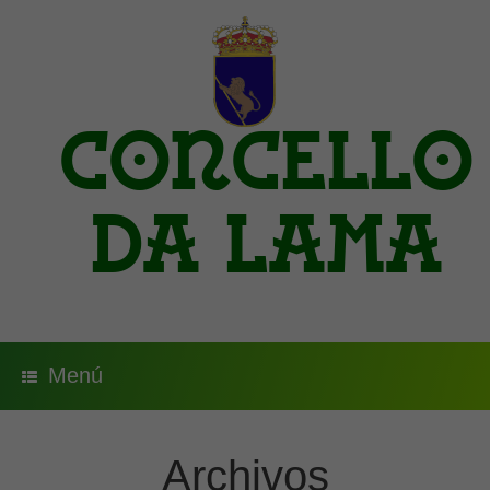
Saltar
al
contenido
Concello
da Lama
Menú
Archivos