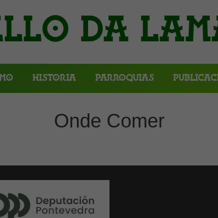
llo da Lam
smo
Historia
Parroquias
Publicac
Onde Comer