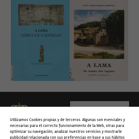
y estructura
de la web, en
base a cómo
se usa la web.
Experiencia
Para que
nuestra web
funcione lo
mejor posible
durante tu
visita. Si
rechaza estas
cookies,
algunas
funcionalidades
desaparecerán
de la web.
Contenido
Utilizamos Cookies propias y de terceros. Algunas son esenciales y
Personalizado
necesarias para el correcto funcionamiento de la Web, otras para
Al compartir tu
optimizar su navegación, analizar nuestros servicios y mostrarle
comportamiento
mientras visitas
publicidad relacionada con sus preferencias en base a sus hábitos