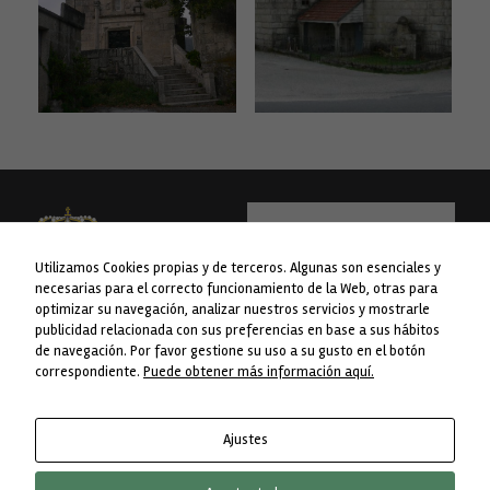
Utilizamos Cookies propias y de terceros. Algunas son esenciales y
necesarias para el correcto funcionamiento de la Web, otras para
optimizar su navegación, analizar nuestros servicios y mostrarle
publicidad relacionada con sus preferencias en base a sus hábitos
WEB financiada pola Liña 1 do Plan
Concello da Lama
de navegación. Por favor gestione su uso a su gusto en el botón
Concellos da Deputación de
Avda. do Concello nº 1
correspondiente.
Puede obtener más información aquí.
Pontevedra.
36830 A Lama. Pontevedra
Telf. 986 76 8238
Ajustes