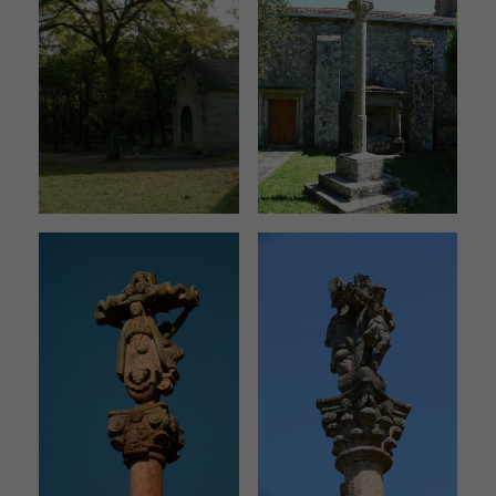
Experiencia
Para que
nuestra web
funcione lo
mejor posible
durante tu
visita. Si
rechaza estas
cookies,
algunas
funcionalidades
desaparecerán
de la web.
Contenido
Personalizado
Al compartir tu
comportamiento
mientras visitas
nuestro sitio,
aumentas la
posibilidad de
ver contenido