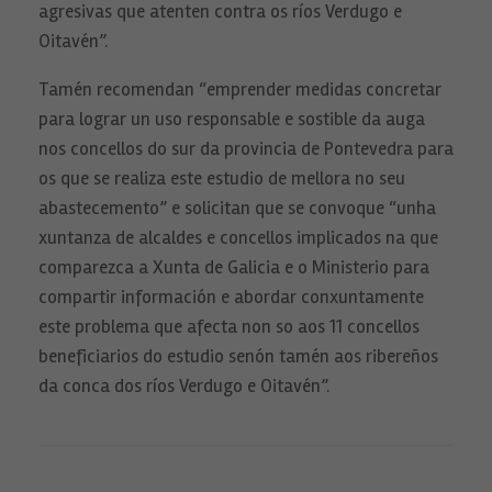
Para que
agresivas que atenten contra os ríos Verdugo e
nuestra web
Oitavén”.
funcione lo
mejor posible
durante tu
Tamén recomendan “emprender medidas concretar
visita. Si
rechaza estas
para lograr un uso responsable e sostible da auga
cookies,
nos concellos do sur da provincia de Pontevedra para
algunas
funcionalidades
os que se realiza este estudio de mellora no seu
desaparecerán
de la web.
abastecemento” e solicitan que se convoque “unha
xuntanza de alcaldes e concellos implicados na que
comparezca a Xunta de Galicia e o Ministerio para
Contenido
Personalizado
compartir información e abordar conxuntamente
Al compartir tu
este problema que afecta non so aos 11 concellos
comportamiento
mientras visitas
beneficiarios do estudio senón tamén aos ribereños
nuestro sitio,
aumentas la
da conca dos ríos Verdugo e Oitavén”.
posibilidad de
ver contenido
personalizados.