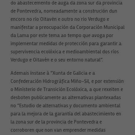
do abastecemento de auga da zona sur da provincia
de Pontevedra, nomeadamente a construción dun
Necesarias
Estas
encoro no río Oitavén e outro no río Verdugo e
cookies no
son
manifestar a preocupación da Corporación Municipal
opcionales.
da Lama por este tema ao tempo que avoga por
Son
necesarias
implementar medidas de protección para garantir a
para que
funcione la
supervivencia ecolóxica e medioambiental dos ríos
web.
Verdugo e Oitavén e o seu entorno natural”.
Ademais ínstase á “Xunta de Galicia e a
Estadísticas
Para que
Confederación Hidrográfica Miño-Sil, e por extensión
podamos
mejorar la
o Ministerio de Transición Ecolóxica, a que rexeiten e
funcionalidad
desboten publicamente as alternativas plantexadas
y estructura
de la web, en
no “Estudio de alternativas y documento ambiental
base a cómo
se usa la web.
para la mejora de la garantía del abastecimiento en
la zona sur de la provincia de Pontevedra e
corroboren que non van emprender medidas
Experiencia