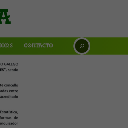
a
ións
Contacto