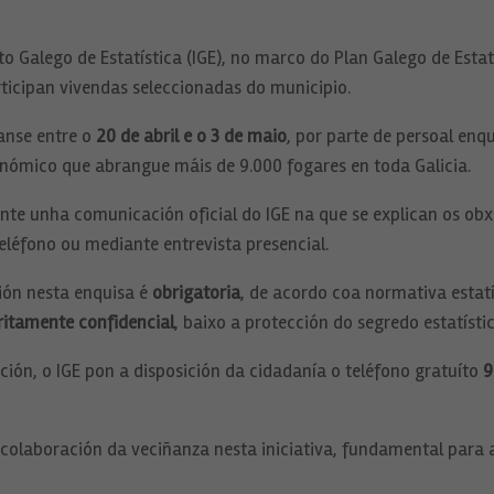
o Galego de Estatística (IGE), no marco do Plan Galego de Esta
ticipan vivendas seleccionadas do municipio.
ranse entre o
20 de abril e o 3 de maio
, por parte de persoal en
onómico que abrangue máis de 9.000 fogares en toda Galicia.
te unha comunicación oficial do IGE na que se explican os obxe
 teléfono ou mediante entrevista presencial.
ión nesta enquisa é
obrigatoria
, de acordo coa normativa estatí
ritamente confidencial
, baixo a protección do segredo estatístic
ión, o IGE pon a disposición da cidadanía o teléfono gratuíto
9
laboración da veciñanza nesta iniciativa, fundamental para a e