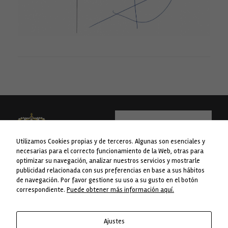
para que
funcione la
web.
Estadísticas
Para que
podamos
mejorar la
funcionalidad
y estructura
de la web, en
base a cómo
se usa la web.
Utilizamos Cookies propias y de terceros. Algunas son esenciales y
Experiencia
necesarias para el correcto funcionamiento de la Web, otras para
Para que
optimizar su navegación, analizar nuestros servicios y mostrarle
nuestra web
publicidad relacionada con sus preferencias en base a sus hábitos
funcione lo
WEB financiada pola Liña 1 do Plan
Concello da Lama
de navegación. Por favor gestione su uso a su gusto en el botón
mejor posible
Concellos da Deputación de
durante tu
Avda. do Concello nº 1
correspondiente.
Puede obtener más información aquí.
Pontevedra.
visita. Si
36830 A Lama. Pontevedra
rechaza estas
Telf. 986 76 8238
cookies,
Ajustes
algunas