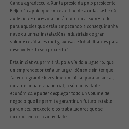
Canda agradeceu á Xunta presidida polo presidente
Feijóo “o apoio que con este tipo de axudas se lle dá
ao tecido empresarial no ámbito rural sobre todo
Necesarias
Estas
para aqueles que están empezando e conseguir unha
cookies no
son
nave ou unhas instalacións industriais de gran
opcionales.
volume resúltalles moi gravosas e inhabilitantes para
Son
necesarias
desenvolve-lo seu proxecto”.
para que
funcione la
web.
Esta iniciativa permitirá, pola vía do alugueiro, que
un emprendedor teña un lugar idóneo e sin ter que
facer un grande investimento inicial para arrancar,
Estadísticas
Para que
durante unha etapa inicial, a súa actividade
podamos
mejorar la
económica e poder desplegar todo un volume de
funcionalidad
negocio que lle permita garantir un futuro estable
y estructura
de la web, en
para o seu proxecto e os traballadores que se
base a cómo
se usa la web.
incorporen a esa actividade.