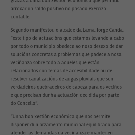
grazas a unha boa xestión económica que permitiu
arroxar un saldo positivo no pasado exercizo
contable.
Segundo manifestou o alcalde da Lama, Jorge Canda,
“este tipo de actuacións que estamos levando a cabo
por todo o municipio obedece ao noso desexo de dar
Necesarias
solucións concretas a problemas que padece a nosa
Estas
cookies no
veciñanza sobre todo a aqueles que están
son
opcionales.
relacionados con temas de accesibilidade ou de
Son
necesarias
resolver canalizacións de augas pluviais que son
para que
verdadeiros quebradeiros de cabeza para os veciños
funcione la
web.
e que precisan dunha actuación decidida por parte
do Concello”.
Estadísticas
“Unha boa xestión económica que nos permite
Para que
podamos
dispoñer dun orzamento municipal equilibrado para
mejorar la
funcionalidad
atender as demandas da veciñanza e manter en