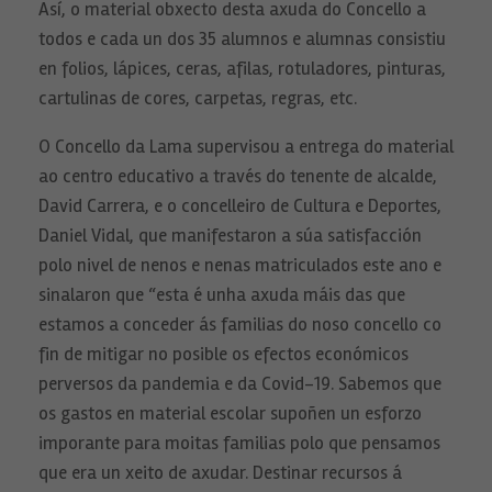
Así, o material obxecto desta axuda do Concello a
todos e cada un dos 35 alumnos e alumnas consistiu
en folios, lápices, ceras, afilas, rotuladores, pinturas,
cartulinas de cores, carpetas, regras, etc.
O Concello da Lama supervisou a entrega do material
ao centro educativo a través do tenente de alcalde,
David Carrera, e o concelleiro de Cultura e Deportes,
Daniel Vidal, que manifestaron a súa satisfacción
polo nivel de nenos e nenas matriculados este ano e
sinalaron que “esta é unha axuda máis das que
estamos a conceder ás familias do noso concello co
fin de mitigar no posible os efectos económicos
perversos da pandemia e da Covid-19. Sabemos que
os gastos en material escolar supoñen un esforzo
Necesarias
imporante para moitas familias polo que pensamos
Estas
cookies no
que era un xeito de axudar. Destinar recursos á
son