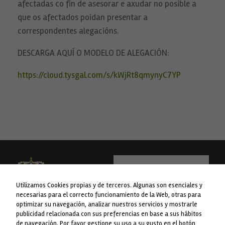
afectadas co fin de asesorar e axudar no posible a
que os afectados poidan presentar a
correspondentes alegacións.
DESCARGA AQUÍ O MODELO DE ALEGACIÓN:
https://cloud.tysgal.com/s/kWjRt8qmynyC7YP
Necesarias
Estas
cookies no
son
opcionales.
Son
necesarias
para que
funcione la
web.
Estadísticas
Utilizamos Cookies propias y de terceros. Algunas son esenciales y
Para que
necesarias para el correcto funcionamiento de la Web, otras para
podamos
optimizar su navegación, analizar nuestros servicios y mostrarle
mejorar la
publicidad relacionada con sus preferencias en base a sus hábitos
funcionalidad
WEB financiada pola Liña 1 do Plan
Concello da Lama
de navegación. Por favor gestione su uso a su gusto en el botón
y estructura