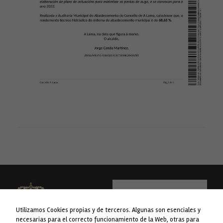
son
opcionales.
Son
necesarias
para que
funcione la
web.
Estadísticas
Para que
podamos
mejorar la
funcionalidad
y estructura
de la web, en
base a cómo
se usa la web.
Experiencia
Para que
nuestra web
funcione lo
Utilizamos Cookies propias y de terceros. Algunas son esenciales y
mejor posible
necesarias para el correcto funcionamiento de la Web, otras para
durante tu