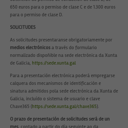
650 euros para o permiso de clase C e de 1.300 euros
para o permiso de clase D.
SOLICITUDES
As solicitudes presentaranse obrigatoriamente por
medios electrónicos
a través do formulario
normalizado dispoñible na sede electrónica da Xunta
de Galicia,
https://sede.xunta.gal
Necesarias
Para a presentación electrónica poderá empregarse
Estas
calquera dos mecanismos de identificación e
cookies no
son
sinatura admitidos pola sede electrónica da Xunta de
opcionales.
Son
Galicia, incluído o sistema de usuario e clave
necesarias
Chave365 (
https://sede.xunta.gal/chave365
).
para que
funcione la
web.
O prazo de presentación de solicitudes será de un
mes
, contado a partir do día seguinte ao da