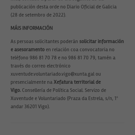
publicación desta orde no Diario Oficial de Galicia
Estadísticas
Para que
(28 de setembro de 2022).
podamos
mejorar la
funcionalidad
MÁIS INFORMACIÓN
y estructura
de la web, en
base a cómo
As persoas solicitantes poderán
solicitar información
se usa la web.
e asesoramento
en relación coa convocatoria no
teléfono 986 81 70 78 e no 986 81 70 79, tamén a
Experiencia
través do correo electrónico
Para que
xuventude.voluntariado.vigo@xunta.gal ou
nuestra web
funcione lo
presencialmente na
Xefatura territorial de
mejor posible
durante tu
Vigo.
Consellería de Política Social. Servizo de
visita. Si
Xuventude e Voluntariado (Praza da Estrela, s/n, 1º
rechaza estas
cookies,
andar 36201 Vigo).
algunas
funcionalidades
desaparecerán
de la web.