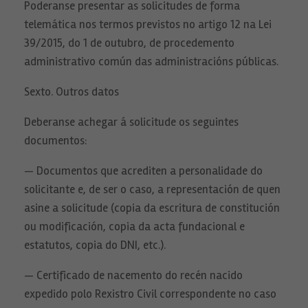
Poderanse presentar as solicitudes de forma
se usa la web.
telemática nos termos previstos no artigo 12 na Lei
39/2015, do 1 de outubro, de procedemento
Experiencia
administrativo común das administracións públicas.
Para que
nuestra web
funcione lo
Sexto. Outros datos
mejor posible
durante tu
Deberanse achegar á solicitude os seguintes
visita. Si
rechaza estas
documentos:
cookies,
algunas
funcionalidades
— Documentos que acrediten a personalidade do
desaparecerán
de la web.
solicitante e, de ser o caso, a representación de quen
asine a solicitude (copia da escritura de constitución
ou modificación, copia da acta fundacional e
Contenido
Personalizado
estatutos, copia do DNI, etc.).
Al compartir tu
comportamiento
— Certificado de nacemento do recén nacido
mientras visitas
nuestro sitio,
expedido polo Rexistro Civil correspondente no caso
aumentas la