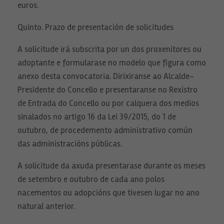
euros.
Quinto. Prazo de presentación de solicitudes
A solicitude irá subscrita por un dos proxenitores ou
adoptante e formularase no modelo que figura como
Necesarias
Estas
anexo desta convocatoria. Dirixiranse ao Alcalde-
cookies no
son
Presidente do Concello e presentaranse no Rexistro
opcionales.
de Entrada do Concello ou por calquera dos medios
Son
necesarias
sinalados no artigo 16 da Lei 39/2015, do 1 de
para que
funcione la
outubro, de procedemento administrativo común
web.
das administracións públicas.
A solicitude da axuda presentarase durante os meses
Estadísticas
Para que
de setembro e outubro de cada ano polos
podamos
mejorar la
nacementos ou adopcións que tivesen lugar no ano
funcionalidad
natural anterior.
y estructura
de la web, en
base a cómo