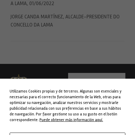
A LAMA, 01/06/2022
JORGE CANDA MARTÍNEZ, ALCALDE-PRESIDENTE DO
CONCELLO DA LAMA
Utilizamos Cookies propias y de terceros. Algunas son esenciales y
necesarias para el correcto funcionamiento de la Web, otras para
optimizar su navegación, analizar nuestros servicios y mostrarle
publicidad relacionada con sus preferencias en base a sus hábitos
WEB financiada pola Liña 1 do Plan
Concello da Lama
de navegación. Por favor gestione su uso a su gusto en el botón
Concellos da Deputación de
Avda. do Concello nº 1
correspondiente.
Puede obtener más información aquí.
Pontevedra.
36830 A Lama. Pontevedra
Telf. 986 76 8238