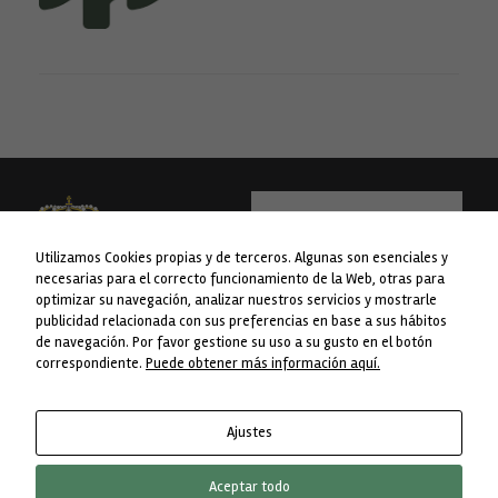
Necesarias
Estas
cookies no
son
opcionales.
Son
necesarias
para que
funcione la
Utilizamos Cookies propias y de terceros. Algunas son esenciales y
web.
necesarias para el correcto funcionamiento de la Web, otras para
optimizar su navegación, analizar nuestros servicios y mostrarle
publicidad relacionada con sus preferencias en base a sus hábitos
WEB financiada pola Liña 1 do Plan
Concello da Lama
Estadísticas
de navegación. Por favor gestione su uso a su gusto en el botón
Para que
Concellos da Deputación de
Avda. do Concello nº 1
correspondiente.
Puede obtener más información aquí.
podamos
Pontevedra.
36830 A Lama. Pontevedra
mejorar la
funcionalidad
Telf. 986 76 8238
y estructura
Ajustes
de la web, en
base a cómo
se usa la web.
Aceptar todo