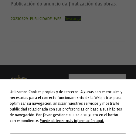
Publicación do anuncio da finalización das obras.
20230629-PUBLICIDADE-WEB
Descarga
Utilizamos Cookies propias y de terceros. Algunas son esenciales y
necesarias para el correcto funcionamiento de la Web, otras para
optimizar su navegación, analizar nuestros servicios y mostrarle
Necesarias
publicidad relacionada con sus preferencias en base a sus hábitos
Estas
WEB financiada pola Liña 1 do Plan
Concello da Lama
de navegación. Por favor gestione su uso a su gusto en el botón
cookies no
Concellos da Deputación de
Avda. do Concello nº 1
correspondiente.
Puede obtener más información aquí.
son
Pontevedra.
opcionales.
36830 A Lama. Pontevedra
Son
Telf. 986 76 8238
necesarias