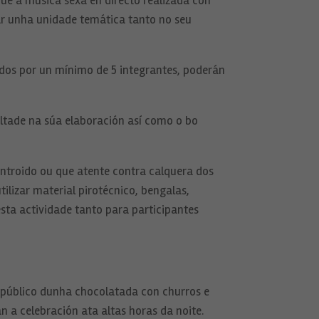
e a música sexa en directo realizada con
ar unha unidade temática tanto no seu
ados por un mínimo de 5 integrantes, poderán
cultade na súa elaboración así como o bo
entroido ou que atente contra calquera dos
ilizar material pirotécnico, bengalas,
sta actividade tanto para participantes
o público dunha chocolatada con churros e
n a celebración ata altas horas da noite.