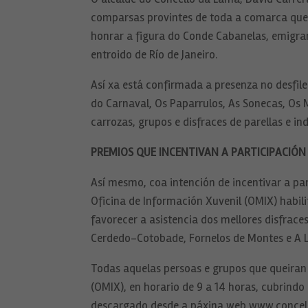
comparsas provintes de toda a comarca que l
honrar a figura do Conde Cabanelas, emigran
entroido de Río de Janeiro.
Así xa está confirmada a presenza no desfil
do Carnaval, Os Paparrulos, As Sonecas, Os
carrozas, grupos e disfraces de parellas e i
PREMIOS QUE INCENTIVAN A PARTICIPACIÓN
Así mesmo, coa intención de incentivar a pa
Oficina de Información Xuvenil (OMIX) habili
favorecer a asistencia dos mellores disfrace
Cerdedo-Cotobade, Fornelos de Montes e A 
Todas aquelas persoas e grupos que queiran p
(OMIX), en horario de 9 a 14 horas, cubrindo
descargado desde a páxina web www.concell