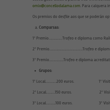
omix@concellodalama.com
. Para calquera 
Os premios do desfile aos que se poderán opt
Comparsas:
1º Premio……………Trofeo e diploma como Raíñ
2º Premio……………………………….Trofeo e diploma 
3º Premio…………….Trofeo e diploma acreditati
Grupos:
1º Local…………200 euros. 1º Visitante
2º Local……….150 euros. 2º Visitan
3º Local………..100 euros. 3º Visitan