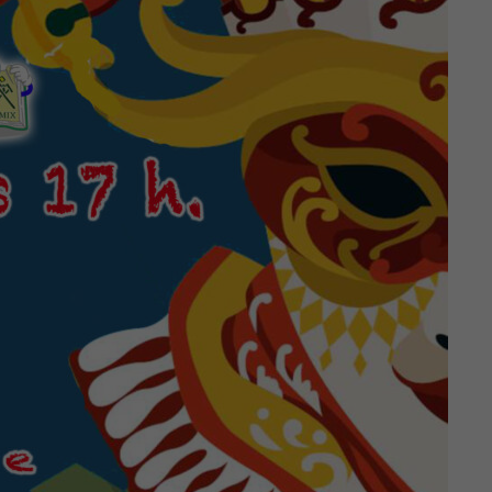
mejor posible
durante tu
visita. Si
rechaza estas
cookies,
algunas
funcionalidades
desaparecerán
de la web.
Contenido
Personalizado
Al compartir tu
comportamiento
mientras visitas
nuestro sitio,
aumentas la
posibilidad de
ver contenido
personalizados.