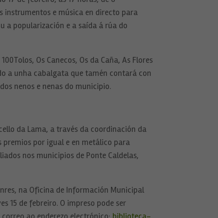
s instrumentos e música en directo para
 a popularización e a saída á rúa do
 100Tolos, Os Canecos, Os da Caña, As Flores
ido a unha cabalgata que tamén contará con
 dos nenos e nenas do municipio.
ello da Lama, a través da coordinación da
s premios por igual e en metálico para
iliados nos municipios de Ponte Caldelas,
enres, na Oficina de Información Municipal
es 15 de febreiro. O impreso pode ser
correo ao enderezo electrónico:
biblioteca-