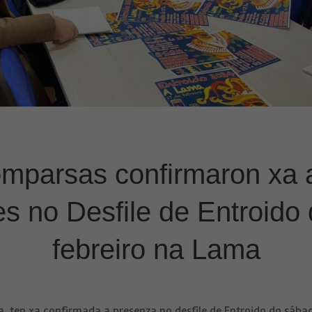
comparsas confirmaron xa 
es no Desfile de Entroido
febreiro na Lama
, ten xa confirmada a presenza no desfile de Entroido do sábado