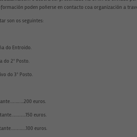
información poden poñerse en contacto coa organización a travé
ar son os seguintes:
a do Entroido.
do 2º Posto.
vo do 3º Posto.
……..…..200 euros.
te………….150 euros.
te……….….100 euros.