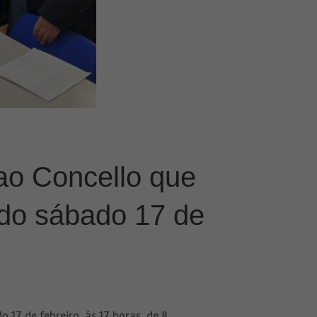
ao Concello que
 do sábado 17 de
 17 de febreiro, ás 17 horas, de 8