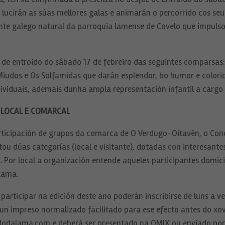
ucirán as súas mellores galas e animarán o percorrido cos seu
te galego natural da parroquia lamense de Covelo que impulsou
e de entroido do sábado 17 de febreiro das seguintes comparsas:
 Miudos e Os Solfamidas que darán esplendor, bo humor e color
ndividuais, ademais dunha ampla representación infantil a cargo
 LOCAL E COMARCAL
rticipación de grupos da comarca de O Verdugo-Oitavén, o Conc
tou dúas categorías (local e visitante), dotadas con interesante
s. Por local a organización entende aqueles participantes domic
Lama.
articipar na edición deste ano poderán inscribirse de luns a v
 un impreso normalizado facilitado para ese efecto antes do xov
odalama.com e deberá ser presentado na OMIX ou enviado por 