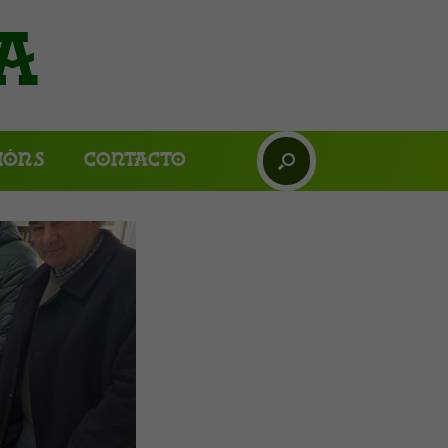
a
ións
Contacto