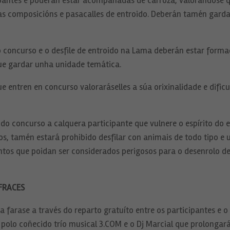
pantes e poderán estar acompañadas de carroza, valorándose qu
úas composicións e pasacalles de entroido. Deberán tamén gard
 concurso e o desfile de entroido na Lama deberán estar form
ue gardar unha unidade temática.
ue entren en concurso valoraráselles a súa orixinalidade e difi
 do concurso a calquera participante que vulnere o espírito do 
 tamén estará prohibido desfilar con animais de todo tipo e ut
ntos que poidan ser considerados perigosos para o desenrolo de
FRACES
 farase a través do reparto gratuíto entre os participantes e 
polo coñecido trío musical 3.COM e o Dj Marcial que prolongará
Necesarias