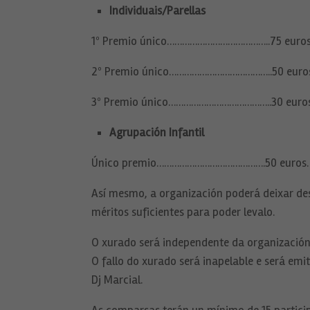
Individuais/Parellas
1º Premio único…………………………………..75 euros
2º Premio único…………………………………..50 euros
3º Premio único…………………………………..30 euros
Agrupación Infantil
Único premio…………………………………….50 euros.
Así mesmo, a organización poderá deixar des
méritos suficientes para poder levalo.
O xurado será independente da organización 
O fallo do xurado será inapelable e será emit
Dj Marcial.