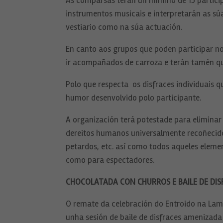
As comparsas terán un mínimo de 15 partici
instrumentos musicais e interpretarán as s
vestiario como na súa actuación.
En canto aos grupos que poden participar no
ir acompañados de carroza e terán tamén q
Polo que respecta os disfraces individuais q
humor desenvolvido polo participante.
A organización terá potestade para eliminar
dereitos humanos universalmente recoñecidos,
petardos, etc. así como todos aqueles eleme
como para espectadores.
CHOCOLATADA CON CHURROS E BAILE DE DIS
O remate da celebración do Entroido na Lama
unha sesión de baile de disfraces amenizada 