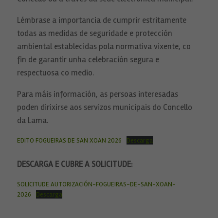
Lémbrase a importancia de cumprir estritamente
todas as medidas de seguridade e protección
ambiental establecidas pola normativa vixente, co
fin de garantir unha celebración segura e
respectuosa co medio.
Para máis información, as persoas interesadas
poden dirixirse aos servizos municipais do Concello
da Lama.
EDITO FOGUEIRAS DE SAN XOAN 2026
Descarga
Necesarias
Estas
cookies no
DESCARGA E CUBRE A SOLICITUDE:
son
opcionales.
Son
SOLICITUDE AUTORIZACIÓN-FOGUEIRAS-DE-SAN-XOAN-
necesarias
2026
Descarga
para que
funcione la
web.