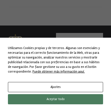
Estadísticas
Para que
podamos
mejorar la
funcionalidad
y estructura
de la web, en
base a cómo
se usa la web.
Utilizamos Cookies propias y de terceros. Algunas son esenciales y
necesarias para el correcto funcionamiento de la Web, otras para
optimizar su navegación, analizar nuestros servicios y mostrarle
Experiencia
publicidad relacionada con sus preferencias en base a sus hábitos
WEB financiada pola Liña 1 do Plan
Concello da Lama
Para que
de navegación. Por favor gestione su uso a su gusto en el botón
Concellos da Deputación de
nuestra web
Avda. do Concello nº 1
correspondiente.
Puede obtener más información aquí.
Pontevedra.
funcione lo
36830 A Lama. Pontevedra
mejor posible
Telf. 986 76 8238
durante tu
visita. Si
Ajustes
rechaza estas
cookies,
algunas
Aceptar todo
funcionalidades
Un Tema de
SiteOrigin
desaparecerán
de la web.