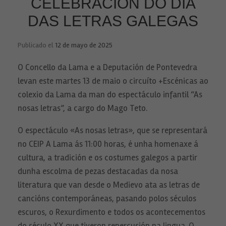
CELEBRACIÓN DO DÍA
DAS LETRAS GALEGAS
Publicado el
12 de mayo de 2025
O Concello da Lama e a Deputación de Pontevedra
levan este martes 13 de maio o circuíto +Escénicas ao
colexio da Lama da man do espectáculo infantil “As
nosas letras”, a cargo do Mago Teto.
O espectáculo «As nosas letras», que se representará
no CEIP A Lama ás 11:00 horas, é unha homenaxe á
cultura, a tradición e os costumes galegos a partir
dunha escolma de pezas destacadas da nosa
literatura que van desde o Medievo ata as letras de
cancións contemporáneas, pasando polos séculos
escuros, o Rexurdimento e todos os acontecementos
do século XX que tiveron repercusión na lingua. O