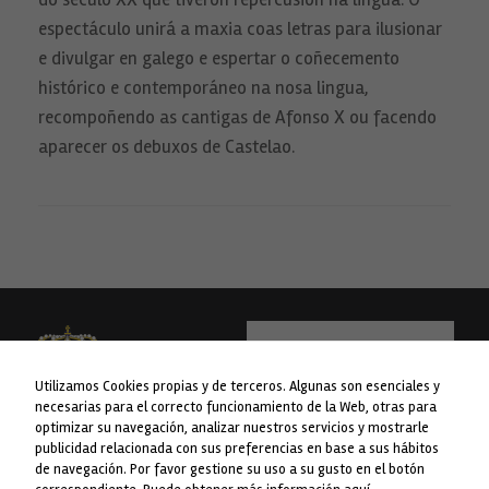
espectáculo unirá a maxia coas letras para ilusionar
e divulgar en galego e espertar o coñecemento
histórico e contemporáneo na nosa lingua,
recompoñendo as cantigas de Afonso X ou facendo
aparecer os debuxos de Castelao.
Necesarias
Estas
cookies no
son
opcionales.
Son
necesarias
para que
funcione la
web.
Utilizamos Cookies propias y de terceros. Algunas son esenciales y
Estadísticas
necesarias para el correcto funcionamiento de la Web, otras para
Para que
optimizar su navegación, analizar nuestros servicios y mostrarle
podamos
mejorar la
publicidad relacionada con sus preferencias en base a sus hábitos
WEB financiada pola Liña 1 do Plan
Concello da Lama
funcionalidad
de navegación. Por favor gestione su uso a su gusto en el botón
Concellos da Deputación de
y estructura