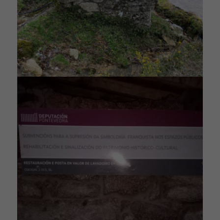
desaparecerán
de la web.
Contenido
Personalizado
Al compartir tu
comportamiento
mientras visitas
nuestro sitio,
aumentas la
posibilidad de
ver contenido
personalizados.