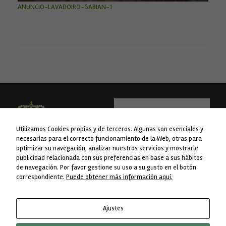
ANUNCIO-LAVADOIRO-GABIAN-1
Utilizamos Cookies propias y de terceros. Algunas son esenciales y
necesarias para el correcto funcionamiento de la Web, otras para
optimizar su navegación, analizar nuestros servicios y mostrarle
publicidad relacionada con sus preferencias en base a sus hábitos
WEB financiada pola Liña 1 do Plan
Concello da Lama
de navegación. Por favor gestione su uso a su gusto en el botón
Concellos da Deputación de
Avda. do Concello nº 1
correspondiente.
Puede obtener más información aquí.
Pontevedra.
36830 A Lama. Pontevedra
Telf. 986 76 8238
Ajustes