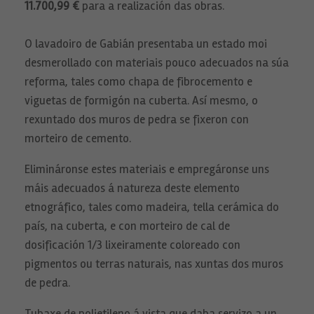
11.700,99
€
para a realización das obras.
O lavadoiro de Gabián presentaba un estado moi
desmerollado con materiais pouco adecuados na súa
reforma, tales como chapa de fibrocemento e
viguetas de formigón na cuberta. Así mesmo, o
rexuntado dos muros de pedra se fixeron con
morteiro de cemento.
Elimináronse estes materiais e empregáronse uns
máis adecuados á natureza deste elemento
etnográfico, tales como madeira, tella cerámica do
país, na cuberta, e con morteiro de cal de
dosificación 1/3 lixeiramente coloreado con
pigmentos ou terras naturais, nas xuntas dos muros
de pedra.
Tubaxe de polietileno á vista que daba servizo a un