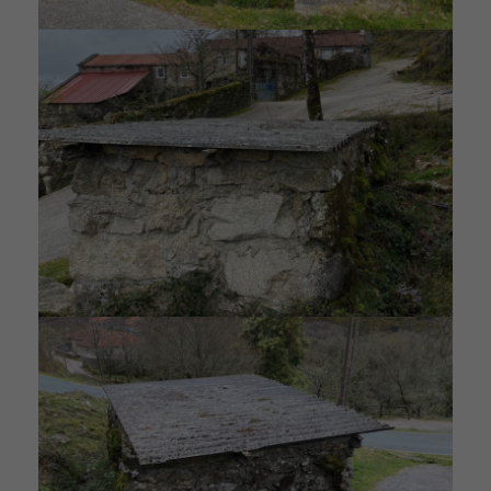
funcione la
web.
Estadísticas
Para que
podamos
mejorar la
funcionalidad
y estructura
de la web, en
base a cómo
se usa la web.
Experiencia
Para que
nuestra web
funcione lo
mejor posible
durante tu
visita. Si
rechaza estas
cookies,
algunas
funcionalidades