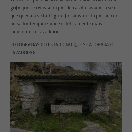
grifo que se reinstalou por detrás do lavadoiro sen
que queda á vista. O grifo foi substituído por un con
pulsador temporizado e esteticamente máis
coherente co lavadoiro.
FOTOGRAFÍAS DO ESTADO NO QUE SE ATOPABA O
LAVADOIRO:
Necesarias
Estas
cookies no
son
opcionales.
Son
necesarias
para que