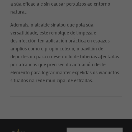
a súa eficacia e sin causar perxuizos ao entorno
mejor posible
durante tu
natural.
visita. Si
rechaza estas
cookies,
Ademais, o alcalde sinalou que pola súa
algunas
versatilidade, este remolque de limpeza e
funcionalidades
desaparecerán
desinfección ten aplicación práctica en espazos
de la web.
amplios como o propio colexio, o pavillón de
deportes ou para o desentullo de tuberías afectadas
Contenido
por atrancos que precisen da actuación deste
Personalizado
Al compartir tu
elemento para lograr manter expelidas os viaductos
comportamiento
situados na rede municipal de estradas.
mientras visitas
nuestro sitio,
aumentas la
posibilidad de
ver contenido
personalizados.