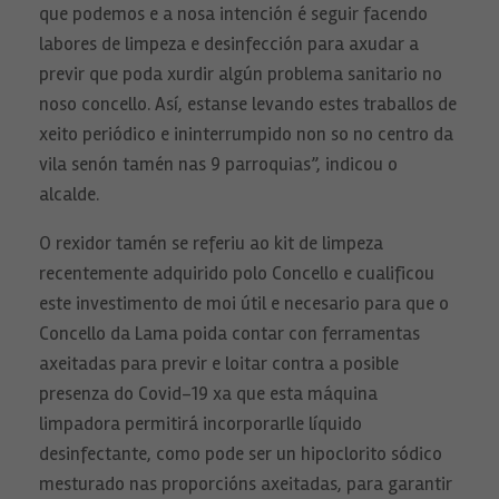
que podemos e a nosa intención é seguir facendo
Estas
cookies no
labores de limpeza e desinfección para axudar a
son
opcionales.
previr que poda xurdir algún problema sanitario no
Son
noso concello. Así, estanse levando estes traballos de
necesarias
para que
xeito periódico e ininterrumpido non so no centro da
funcione la
web.
vila senón tamén nas 9 parroquias”, indicou o
alcalde.
Estadísticas
O rexidor tamén se referiu ao kit de limpeza
Para que
podamos
recentemente adquirido polo Concello e cualificou
mejorar la
este investimento de moi útil e necesario para que o
funcionalidad
y estructura
Concello da Lama poida contar con ferramentas
de la web, en
base a cómo
axeitadas para previr e loitar contra a posible
se usa la web.
presenza do Covid-19 xa que esta máquina
limpadora permitirá incorporarlle líquido
Experiencia
desinfectante, como pode ser un hipoclorito sódico
Para que
nuestra web
mesturado nas proporcións axeitadas, para garantir
funcione lo