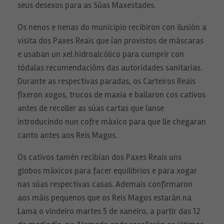
seus desexos para as Súas Maxestades.
Os nenos e nenas do municipio recibiron con ilusión a
visita dos Paxes Reais que ían provistos de máscaras
e usaban un xel hidroalcólico para cumprir con
tódalas recomendacións das autoridades sanitarias.
Durante as respectivas paradas, os Carteiros Reais
fixeron xogos, trucos de maxia e bailaron cos cativos
antes de recoller as súas cartas que íanse
introducindo nun cofre máxico para que lle chegaran
canto antes aos Reis Magos.
Os cativos tamén recibían dos Paxes Reais uns
globos máxicos para facer equilibrios e para xogar
Necesarias
Estas
nas súas respectivas casas. Ademais confirmaron
cookies no
aos máis pequenos que os Reis Magos estarán na
son
opcionales.
Lama o vindeiro martes 5 de xaneiro, a partir das 12
Son
necesarias