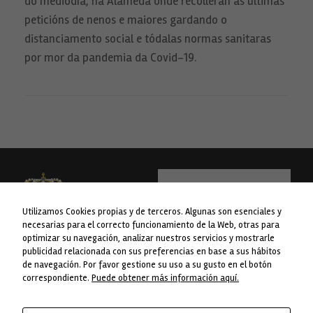
do mediodía, na Alameda onde recollerán as últimas
para que
peticións de nenos e maiores gardando o
funcione la
web.
distanciamento social e tódalas normas sanitaras
por mor da pandemia da Covid-19.
Estadísticas
Para que
podamos
mejorar la
funcionalidad
y estructura
de la web, en
base a cómo
se usa la web.
Utilizamos Cookies propias y de terceros. Algunas son esenciales y
Experiencia
Para que
necesarias para el correcto funcionamiento de la Web, otras para
nuestra web
optimizar su navegación, analizar nuestros servicios y mostrarle
funcione lo
publicidad relacionada con sus preferencias en base a sus hábitos
WEB financiada pola Liña 1 do Plan
mejor posible
Concello da Lama
de navegación. Por favor gestione su uso a su gusto en el botón
durante tu
Concellos da Deputación de
Avda. do Concello nº 1
correspondiente.
Puede obtener más información aquí.
visita. Si
Pontevedra.
rechaza estas
36830 A Lama. Pontevedra
cookies,
Telf. 986 76 8238
algunas