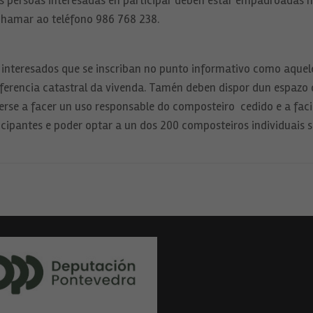
as persoas interesadas en participar deben estar empadroadas n
chamar ao teléfono 986 768 238.
os interesados que se inscriban no punto informativo como aque
referencia catastral da vivenda. Tamén deben dispor dun espazo 
 a facer un uso responsable do composteiro cedido e a facili
Necesarias
icipantes e poder optar a un dos 200 composteiros individuais se
Estas
cookies no
son
opcionales.
Son
necesarias
para que
funcione la
web.
Estadísticas
Para que
podamos
mejorar la
funcionalidad