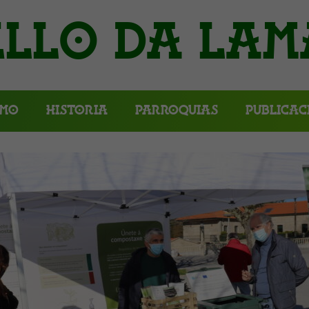
llo da Lam
smo
Historia
Parroquias
Publicac