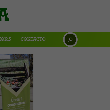
a
ións
Contacto