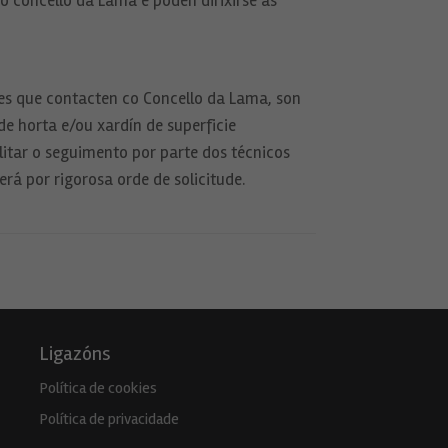
o concello da Lama e poden dirixirse ás
les que contacten co Concello da Lama, son
de horta e/ou xardín de superficie
tar o seguimento por parte dos técnicos
rá por rigorosa orde de solicitude.
Ligazóns
Política de cookies
Política de privacidade