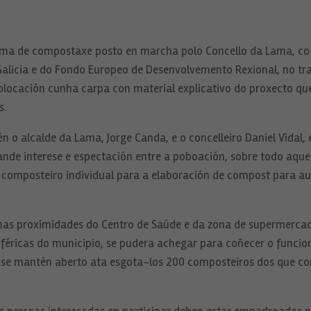
ama de compostaxe posto en marcha polo Concello da Lama, co a
 Galicia e do Fondo Europeo de Desenvolvemento Rexional, no t
olocación cunha carpa con material explicativo do proxecto qu
s.
n o alcalde da Lama, Jorge Canda, e o concelleiro Daniel Vidal
nde interese e espectación entre a poboación, sobre todo aque
 composteiro individual para a elaboración de compost para au
, nas proximidades do Centro de Saúde e da zona de supermerca
iféricas do municipio, se pudera achegar para coñecer o funci
 se mantén aberto ata esgota-los 200 composteiros dos que con