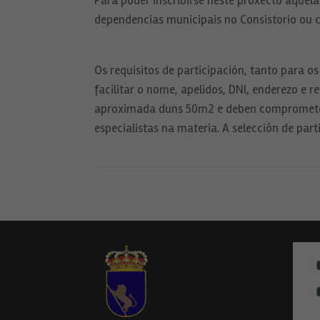
Para poder inscribirse neste proxecto aquel
dependencias municipais no Consistorio ou 
Os requisitos de participación, tanto para 
facilitar o nome, apelidos, DNI, enderezo e 
aproximada duns 50m2 e deben comprometerse
especialistas na materia. A selección de part